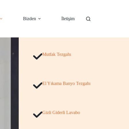
Bizden
İletişim
Mutfak Tezgahı
El Yıkama Banyo Tezgahı
Gizli Giderli Lavabo