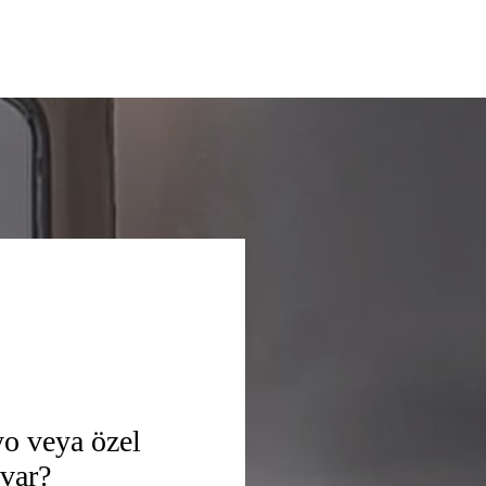
yo veya özel
 var?