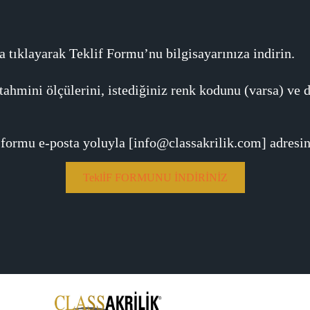
 tıklayarak Teklif Formu’nu bilgisayarınıza indirin.
ahmini ölçülerini, istediğiniz renk kodunu (varsa) ve d
ormu e-posta yoluyla [info@classakrilik.com] adresin
TeklİF FORMUNU İNDİRİNİZ